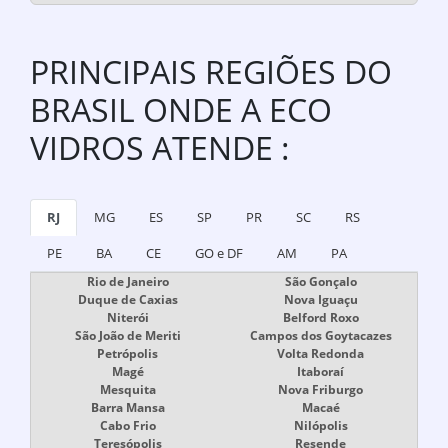
PRINCIPAIS REGIÕES DO
BRASIL ONDE A ECO
VIDROS ATENDE :
RJ
MG
ES
SP
PR
SC
RS
PE
BA
CE
GO e DF
AM
PA
Rio de Janeiro
São Gonçalo
Duque de Caxias
Nova Iguaçu
Niterói
Belford Roxo
São João de Meriti
Campos dos Goytacazes
Petrópolis
Volta Redonda
Magé
Itaboraí
Mesquita
Nova Friburgo
Barra Mansa
Macaé
Cabo Frio
Nilópolis
Teresópolis
Resende