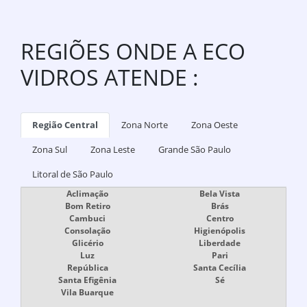
REGIÕES ONDE A ECO
VIDROS ATENDE :
Região Central
Zona Norte
Zona Oeste
Zona Sul
Zona Leste
Grande São Paulo
Litoral de São Paulo
Aclimação
Bela Vista
Bom Retiro
Brás
Cambuci
Centro
Consolação
Higienópolis
Glicério
Liberdade
Luz
Pari
República
Santa Cecília
Santa Efigênia
Sé
Vila Buarque